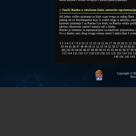
:: Tančić Rastko u stručnom štabu seniorske reprezentacije
Još jedno veliko priznanje za klub a pre svega za našeg člana.
jednog od tri fizioterapeuta koji će voditi brigu o zdravlju seni
Izuzetno priznanje I za Rastka I za klub, za Rastka velika pril
takvim iskustvom nastavi kasnije rad u klubu.
Rastko je trenutno sa reprezntacijom na bazičnim pripremama
Svi u kkubu smo zbog ovoga veoma sretni I zadovoljni I ovim 
1
2
3
4
5
6
7
8
9
10
11
12
13
14
15
16
17
18
19
20
21
22
23
43
44
45
46
47
48
49
50
51
52
53
54
55
56
57
58
59
60
61
[81]
82
83
84
85
86
87
88
89
90
91
92
93
94
95
96
97
98
9
113
114
115
116
117
118
119
120
121
122
123
124
125
12
140
141
142
143
Copyright © 200
Pow