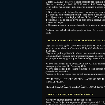
U petak 15.08.2014 od 18.45 održaće se roditeljski satanak u
Planirani povratak je u Sredu 27.08.2014 oko 14.00 časova is
Ovim putem Vam dajemo i neke osnovne informacije vezane z
kamp.
1. Nije potrebno nositi košarkaške lopte , jer na samom kampu
2.U smeštaju nisu obezbeđeni peškiri , tako da ste u obavezi d
3.U objektu postoji lekar koji je dežuran 24 časa , a Vi ste u o
4. potrebno je da se ponese dovoljan broj čarapa, šorceva i m
boravka na kampu.
5. Obavezno je nošenje i toplije garderobe jer u većernjim sati
Pozivamo sve roditelje čija deca putuju na kamp da prisusutv
18.45
:: SLOBA I ĆIRKO U KADETSKOJ REPREZENTACIJ
Lepe vesti za naše igrače i klub. Dva naša igrača SLOB
uspeli su da se izbore za učešće među 12 igrača kadetske rep
u Dubaiju.
Obojica su prošle godine bili i članovi reprezentacije na evr
logičan nastavak njihovog puta kroz reprezentativne selekcije.
Po prvi put imamog igrae koji su članovi našeg kluba I uče
Na ovo treba dodati da je DANILO OSTOJIĆ, član juniorske 
samo pre godinu dana bio član našeg kluba.
Na ovo treba dodati I da je samo povreda I bolest spreči
juniorske reprezentacije.
Nadamo se da se na ovome neće završiti priča o našim reprezent
SVE U SVEMU, REKORDAN BROJ NAŠIH IGRAČA U
ISTORIJI KLUBA!
MOMCI, SVAKA ČAST I VELIKA ČAST I PONOS KLUBA
:: POČETAK RADA, PRVI KREĆU KADETI
Kadeti prvi otvaraju pripreme za narednu sezonu.
Trener Peruničić je zakazao prvo okupljanje u ponedeljak 28.
među kojima I brojne novajlije I potencijalna pojačanja.