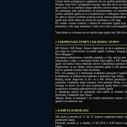
Unutar kluba postignuta je saglasnost da ove godine pokušamo
Shodno tome biće I prilagođen koncept rada tako da će za senio
igrača koji bi uz značajnu ulogu nekoliko juniora moga da kon
Do prelaznog roka pokušaćemo da kompletiramo sve potrebne 
veoma ozbiljnih igrača za ovu konkurenciju I očekujemo brze 
Za sada je najveći problem pozicija prvog seniora-plejmejkera 
igrača koji može ekipu da izvede do plasmana u viši rang.
Pri svemu ovome vodimo I računa da seniorske igrače koje 
plasmana u viši rang lansiramo I neko novo ime za prvoligašk
Vrata kluba su otvorena za sve ambiciozne igrače koji žele da 
:: SARADNJA KK ZEMUN I KK BORAC ZEMUN
KK Zemun i KK Borac Zemun dogovorili su da u narednom perio
pre svega od velike koristi za mlade igrače I jednog I drugo
Novi Beograd 7.
Sporazum podrazumeva stratešku saradnju u cilju razvoja oba k
samostalan u radu, u razvijanju široke baze igrača a KK Zemun
igrači oba kluba I kroz vrhunske uslove I takmičenja spremati 
Dogovoreni su svi detalji uslova transfera igrača u oba pravc
koji bi podizali kvalitet rada oba kluba.
Prvi vid saradnje je I formiranje kvalitetne juniorske I kad
kvalifikacije za Jedisntvene kadetsku I Juniorsku ligu Srbije.
Razlog ovom dogovoru je što se u KK Zemun pojavljuje zna
juniorske I kadetske ekipe Zemuna. Pod imenom Borac a u zn
stvaraju se uslovi da veći broj kvalitetnih igrača bude u ist
mogućnost stvaranja najkvalitetnijih mladih igrača.
U narednom period do prelaznog roka radiće se dodatna dop
Juniorske I Kadetske lige Srbije.
Takođe, Borac će nastupati I sa svojim seniorskim timom u Pr
igrača I za seniorski tim.
:: KAMP ZLATIBOR 2014
Naš klub u periodu od 17 do 27 avgusta organizuje kamp na
predstojeći kamp.
Planirani polazak je u nedelju 17.08.2014 u 9.00 časova i
Lasta.