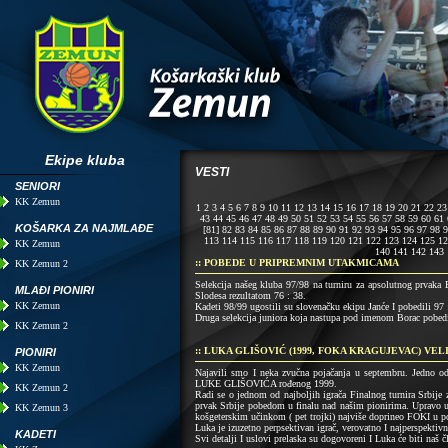
Ekipe kluba
VESTI
SENIORI
KK Zemun
1
2
3
4
5
6
7
8
9
10
11
12
13
14
15
16
17
18
19
20
21
22
23
43
44
45
46
47
48
49
50
51
52
53
54
55
56
57
58
59
60
61
KOŠARKA ZA NAJMLAĐE
[81]
82
83
84
85
86
87
88
89
90
91
92
93
94
95
96
97
98
9
113
114
115
116
117
118
119
120
121
122
123
124
125
12
KK Zemun
140
141
142
143
:: POBEDE U PRIPREMNIM UTAKMICAMA
KK Zemun 2
Selekcija našeg kluba 97/98 na turniru za apsolutnog prvaka B
MLAĐI PIONIRI
Slodesa rezultatom 76 : 38.
KK Zemun
Kadeti 98/99 ugostili su slovenačku ekipu Janće I pobedili 97 
Druga selekcija juniora koja nastupa pod imenom Borac pobedil
KK Zemun 2
:: LUKA GLIŠOVIĆ (1999, FOKA KRAGUJEVAC) V
PIONIRI
KK Zemun
Najavili smo I neka zvučna pojačanja u septembru. Jedno od
LUKE GLIŠOVIĆA rođenog 1999.
KK Zemun 2
Radi se o jednom od najboljih igrača Finalnog turnira Srbije 
prvak Srbije pobedom u finalu nad našim pionirima. Upravo u 
KK Zemun 3
košgeterskim učinkom ( pet trojki) najviše doprineo FOKI u p
Luka je izuzetno perpsektivan igrač, verovatno I najperspektivn
KADETI
Svi detalji I uslovi prelaska su dogovoreni I Luka će biti na