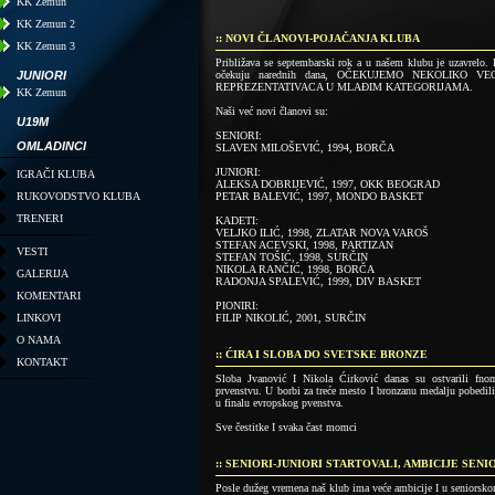
KK Zemun
KK Zemun 2
:: NOVI ČLANOVI-POJAČANJA KLUBA
KK Zemun 3
Približava se septembarski rok a u našem klubu je uzavrelo.
JUNIORI
očekuju narednih dana, OČEKUJEMO NEKOLIKO
REPREZENTATIVACA U MLAĐIM KATEGORIJAMA.
KK Zemun
Naši već novi članovi su:
U19M
SENIORI:
OMLADINCI
SLAVEN MILOŠEVIĆ, 1994, BORČA
JUNIORI:
IGRAČI KLUBA
ALEKSA DOBRIJEVIĆ, 1997, OKK BEOGRAD
RUKOVODSTVO KLUBA
PETAR BALEVIĆ, 1997, MONDO BASKET
TRENERI
KADETI:
VELJKO ILIĆ, 1998, ZLATAR NOVA VAROŠ
STEFAN ACEVSKI, 1998, PARTIZAN
VESTI
STEFAN TOŠIĆ, 1998, SURČIN
NIKOLA RANČIĆ, 1998, BORČA
GALERIJA
RADONJA SPALEVIĆ, 1999, DIV BASKET
KOMENTARI
PIONIRI:
LINKOVI
FILIP NIKOLIĆ, 2001, SURČIN
O NAMA
:: ĆIRA I SLOBA DO SVETSKE BRONZE
KONTAKT
Sloba Jvanović I Nikola Ćirković danas su ostvarili fno
prvenstvu. U borbi za treće mesto I bronzanu medalju pobedili 
u finalu evropskog pvenstva.
Sve čestitke I svaka čast momci
:: SENIORI-JUNIORI STARTOVALI, AMBICIJE SEN
Posle dužeg vremena naš klub ima veće ambicije I u seniorsko