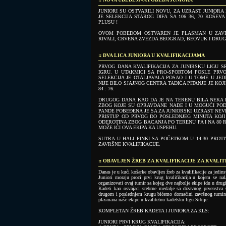
JUNIORI SU OSTVARILI NOVU, ZA UZRAST JUNIORA
JE SELEKCIJA STAROG DIFA SA 106 36, 70 KOŠEV
PLUSU !
OVOM POBEDOM OSTVAREN JE PLASMAN U ZAVRŠ
RIVALI, CRVENA ZVEZDA BEOGRAD, BEOVUK I DRUG
:: DVA LICA JUNIORA U KVALIFIKACIJAMA
PRVOG DANA KVALIFIKACIJA ZA JUNIRSKU LIGU SR
IGRU. U UTAKMICI SA PRO-SPORTOM POSLE PRV
SELEKCIJA JE OTALJAVALA POSAO I U TOME U JE
NIJE BILO SJAJNOG CENTRA TADIĆA PITANJE JE KOJ
84 : 76.
DRUGOG DANA KAO DA JE NA TERENU BILA NEKA D
ZBOG KOJE SU OPRAVDANE NADE I U MOGUĆI PODV
PANDE POBEĐENA JE SA ZA JUNIORSKI UZRAST NEVER
PRISTUP OD PRVOG DO POSLEDNJEG MINUTA KOJI
ODEROTINA ZBOG BACANJA PO TERENU PA I NA 80 RA
MOŽE IĆI OVA EKIPA KA USPEHU.
SUTRA U HALI PINKI SA POČETKOM U 14.30 PRO
ZAVRŠNE KVALIFIKACIJE.
:: OBAVLJEN ŽREB ZA KVALIFIKACIJE ZA KVALI
Danas je u kući košarke obavljen žreb za kvalifikacije za jedin
Juniori moraju proci prvi krug kvalifikacija u kojem se na
organizovati ovaj turnir sa kojeg dve najbolje ekipe idu u drugi
Kadeti kao osvajaci srebrne medalje sa drzavnog prvenstva 
drugom i poslednjem krugu bićemo domaćini završnog turnira 
plasmana naše ekipe u kvalitetnu kadetsku ligu Srbije.
KOMPLETAN ŽREB KADETA I JUNIORA ZA KLS:
JUNIORI PRVI KRUG KVALIFIKACIJA: