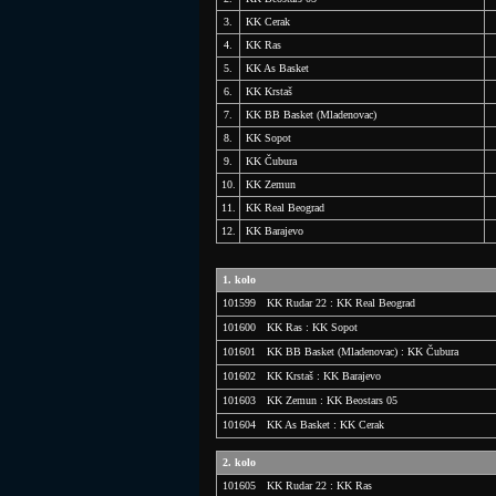
3.
KK Cerak
4.
KK Ras
5.
KK As Basket
6.
KK Krstaš
7.
KK BB Basket (Mladenovac)
8.
KK Sopot
9.
KK Čubura
10.
KK Zemun
11.
KK Real Beograd
12.
KK Barajevo
1. kolo
101599
KK Rudar 22 : KK Real Beograd
Datum:
02.11.2025
Vreme:
10:15
101600
KK Ras : KK Sopot
Lokacija:
Lazarevac - SRC Kolubara (Stara hala) (Hilandarska
Datum:
01.11.2025
Vreme:
16:45
101601
KK BB Basket (Mladenovac) : KK Čubura
Sudije:
Nikola Blagojević, Boris Marjanović
Delegat:
Željko
Lokacija:
Čukarica - Ujedinjene Nacije (Borova 8)
Datum:
01.11.2025
Vreme:
17:00
101602
KK Krstaš : KK Barajevo
Lokacija:
Mladenovac - Sveti Sava (Kosmajska 47)
Datum:
02.11.2025
Vreme:
10:45
101603
KK Zemun : KK Beostars 05
Lokacija:
Vračar - Sportski centar Mirko Sandić (Sjenička 1)
Datum:
02.11.2025
Vreme:
10:20
101604
KK As Basket : KK Cerak
Lokacija:
Zemun - Majka Jugovića (Gradski park 9)
Datum:
02.11.2025
Vreme:
14:20
2. kolo
Lokacija:
Novi Beograd - Kneginja Milica (Jurija Gagarina 7
101605
KK Rudar 22 : KK Ras