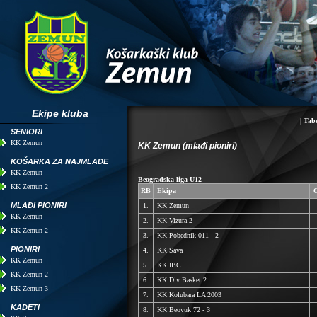
Ekipe kluba
|
Tabe
SENIORI
KK Zemun
KK Zemun (mlađi pioniri)
KOŠARKA ZA NAJMLAĐE
KK Zemun
Beogradska liga U12
KK Zemun 2
RB
Ekipa
O
MLAĐI PIONIRI
1.
KK Zemun
KK Zemun
2.
KK Vizura 2
KK Zemun 2
3.
KK Pobednik 011 - 2
PIONIRI
4.
KK Sava
KK Zemun
5.
KK IBC
KK Zemun 2
6.
KK Div Basket 2
KK Zemun 3
7.
KK Kolubara LA 2003
KADETI
8.
KK Beovuk 72 - 3