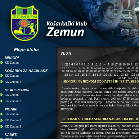
Ekipe kluba
VESTI
SENIORI
KK Zemun
1
[2]
3
4
5
6
7
8
9
10
11
12
13
14
15
16
17
18
19
20
21
22
42
43
44
45
46
47
48
49
50
51
52
53
54
55
56
57
58
59
60
KOŠARKA ZA NAJMLAĐE
80
81
82
83
84
85
86
87
88
89
90
91
92
93
94
95
96
97
98
113
114
115
116
117
118
119
120
121
122
123
124
125
12
KK Zemun
140
141
142
143
:: SENIORI NA JEDNOM OD NAJTEŽIH ISPITA SEZ
KK Zemun 2
U sredu seniori igraju jednu da najtežih i najvažnijih uta
MLAĐI PIONIRI
gostujemo Žitko basketu. Realno, ekipa koja pobedi ostaje u t
KK Zemun
jer se radi o ekipi seniorsko koncipiranoj sa ciljem ulaska u vi
borbu za opstanak u ligi. Naši momci većinom 17-18 godina n
KK Zemun 2
podvig ali više nisi iznenadjenje i nadamo se da novi uspesi
rezultate i taj kvalitet raste iz kola u kolo. Evo prilike i 
prvenstvu.
PIONIRI
KK Zemun
:: RUTINSKA POBEDA SENIORA NAD ABBOM 106 : 8
KK Zemun 2
Seniori su odigrali još jednu sigurnu utakmicu, onoliko koliko
KK Zemun 3
broj ubacenih trojki i odlično izdanje Matije Stamenića. Od
bolje je fizicki izgledao na terenu nego na prethodnim utak
KADETI
Nadamo se da će uhvatiti punu formu pred predstojeće derbije i