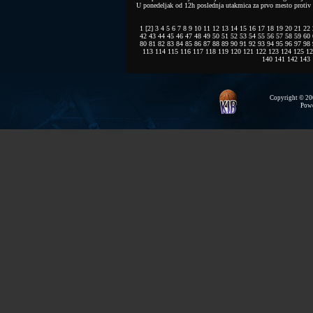
U ponedeljak od 12h poslednja utakmica za prvo mesto protiv 
1
[2]
3
4
5
6
7
8
9
10
11
12
13
14
15
16
17
18
19
20
21
22
42
43
44
45
46
47
48
49
50
51
52
53
54
55
56
57
58
59
60
80
81
82
83
84
85
86
87
88
89
90
91
92
93
94
95
96
97
98
113
114
115
116
117
118
119
120
121
122
123
124
125
12
140
141
142
143
Copyright © 200
Pow