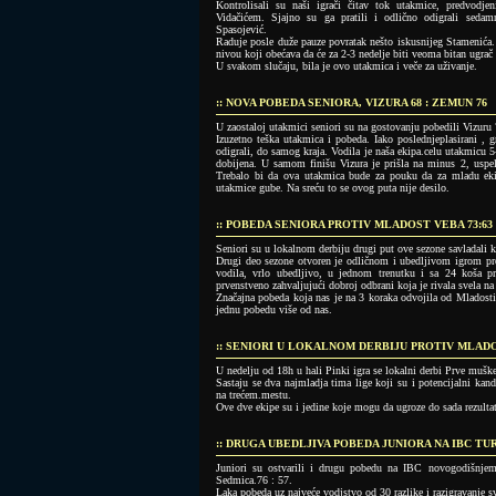
Kontrolisali su naši igrači čitav tok utakmice, predvodj
Vidačićem. Sjajno su ga pratili i odlično odigrali sedamn
Spasojević.
Raduje posle duže pauze povratak nešto iskusnijeg Stamenića. 
nivou koji obećava da će za 2-3 nedelje biti veoma bitan ugra
U svakom slučaju, bila je ovo utakmica i veče za uživanje.
:: NOVA POBEDA SENIORA, VIZURA 68 : ZEMUN 76
U zaostaloj utakmici seniori su na gostovanju pobedili Vizuru 
Izuzetno teška utakmica i pobeda. Iako poslednjeplasirani , 
odigrali, do samog kraja. Vodila je naša ekipa.celu utakmicu 5-
dobijena. U samom finišu Vizura je prišla na minus 2, uspe
Trebalo bi da ova utakmica bude za pouku da za mladu ekip
utakmice gube. Na sreću to se ovog puta nije desilo.
:: POBEDA SENIORA PROTIV MLADOST VEBA 73:63
Seniori su u lokalnom derbiju drugi put ove sezone savladali 
Drugi deo sezone otvoren je odličnom i ubedljivom igrom pro
vodila, vrlo ubedljivo, u jednom trenutku i sa 24 koša pr
prvenstveno zahvaljujući dobroj odbrani koja je rivala svela n
Značajna pobeda koja nas je na 3 koraka odvojila od Mladosti 
jednu pobedu više od nas.
:: SENIORI U LOKALNOM DERBIJU PROTIV MLAD
U nedelju od 18h u hali Pinki igra se lokalni derbi Prve muš
Sastaju se dva najmladja tima lige koji su i potencijalni kan
na trećem.mestu.
Ove dve ekipe su i jedine koje mogu da ugroze do sada rezultat
:: DRUGA UBEDLJIVA POBEDA JUNIORA NA IBC TU
Juniori su ostvarili i drugu pobedu na IBC novogodišnjem 
Sedmica.76 : 57.
Laka pobeda uz najveće vodjstvo od 30 razlike i razigravanje sv