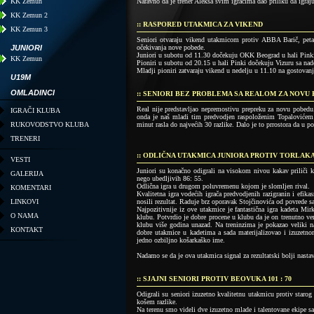
KK Zemun
Naravno da je trener Aleksa svim igračima dao priliku da igraju
KK Zemun 2
:: RASPORED UTAKMICA ZA VIKEND
KK Zemun 3
Seniori otvaraju vikend utakmicom protiv ABBA Barič, petak
JUNIORI
očekivanja nove pobede.
Juniori u subotu od 11.30 dočekuju OKK Beograd u hali Pinki
KK Zemun
Pioniri u subotu od 20.15 u hali Pinki dočekuju Vizuru sa na
Mladji pioniri zatvaraju vikend u nedelju u 11.10 na gostovanj
U19M
OMLADINCI
:: SENIORI BEZ PROBLEMA SA REALOM ZA NOVU P
Real nije predstavljao nepremostivu prepreku za novu pobedu.
IGRAČI KLUBA
onda je naš mladi tim predvodjen raspoloženim Topalovićem i
RUKOVODSTVO KLUBA
minut rasla do najvećih 30 razlike. Dalo je to prrostora da u po
TRENERI
:: ODLIČNA UTAKMICA JUNIORA PROTIV TORLAKA Z
VESTI
Juniori su konačno odigrali na visokom nivou kakav priliči kv
GALERIJA
nego ubedljivih 86: 55.
Odlična igra u drugom poluvremenu kojom je slomljen rival.
KOMENTARI
Kvalitetna igra vodećih igrača predvodjenih razigranin i efik
LINKOVI
nosili rezultat. Raduje brz oporavak Stojčinovića od povrede s
Najpozitivnije iz ove utakmice je fantastična igra kadeta Mi
O NAMA
klubu. Potvrdio je dobre procene u klubu da je on trenutno ver
klubu više godina unazad. Na treninzima je pokazao veliki nap
KONTAKT
dobre utakmice u kadetima a sada materijalizovao i izuzetn
jedno ozbiljno košarkaško ime.
Nadamo se da je ova utakmica signal za rezultatski bolji nastav
:: SJAJNI SENIORI PROTIV BEOVUKA 101 : 70
Odigrali su seniori izuzetno kvalitetnu utakmicu protiv staro
košem razlike.
Na terenu smo videli dve izuzetno mlade i talentovane ekipe sa