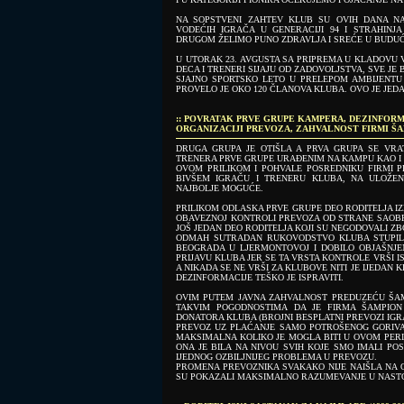
NA SOPSTVENI ZAHTEV KLUB SU OVIH DANA NAP
VODEĆIH IGRAČA U GENERACIJI 94 I STRAHINJA
DRUGOM ŽELIMO PUNO ZDRAVLJA I SREĆE U BUDUĆO
U UTORAK 23. AVGUSTA SA PRIPREMA U KLADOVU V
DECA I TRENERI SIJAJU OD ZADOVOLJSTVA, SVE JE 
SJAJNO SPORTSKO LETO U PRELEPOM AMBIJENTU
PROVELO JE OKO 120 ČLANOVA KLUBA. OVO JE JED
:: POVRATAK PRVE GRUPE KAMPERA, DEZINFORM
ORGANIZACIJI PREVOZA, ZAHVALNOST FIRMI Š
DRUGA GRUPA JE OTIŠLA A PRVA GRUPA SE VRA
TRENERA PRVE GRUPE URAĐENIM NA KAMPU KAO I
OVOM PRILIKOM I POHVALE POSREDNIKU FIRMI P
BIVŠEM IGRAČU I TRENERU KLUBA, NA ULOŽE
NAJBOLJE MOGUĆE.
PRILIKOM ODLASKA PRVE GRUPE DEO RODITELJA IZN
OBAVEZNOJ KONTROLI PREVOZA OD STRANE SAOBRAĆ
JOŠ JEDAN DEO RODITELJA KOJI SU NEGODOVALI Z
ODMAH SUTRADAN RUKOVODSTVO KLUBA STUPIL
BEOGRADA U LJERMONTOVOJ I DOBILO OBJAŠNJEN
PRIJAVU KLUBA JER SE TA VRSTA KONTROLE VRŠI 
A NIKADA SE NE VRŠI ZA KLUBOVE NITI JE IJEDAN 
DEZINFORMACIJE TEŠKO JE ISPRAVITI.
OVIM PUTEM JAVNA ZAHVALNOST PREDUZEĆU ŠA
TAKVIM POGODNOSTIMA DA JE FIRMA ŠAMPION
DONATORA KLUBA (BROJNI BESPLATNI PREVOZI IGR
PREVOZ UZ PLAĆANJE SAMO POTROŠENOG GORIVA,.
MAKSIMALNA KOLIKO JE MOGLA BITI U OVOM PERI
ONA JE BILA NA NIVOU SVIH KOJE SMO IMALI POS
IJEDNOG OZBILJNIJEG PROBLEMA U PREVOZU.
PROMENA PREVOZNIKA SVAKAKO NIJE NAIŠLA NA
SU POKAZALI MAKSIMALNO RAZUMEVANJE U NASTO