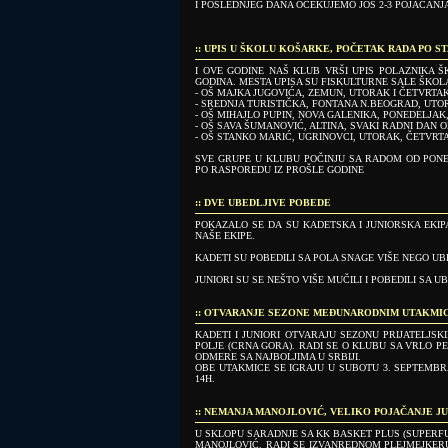
I POSLEDNJEG DANA OČEKUJEMO JOŠ 2-3 POJAČANJ
:: UPIS U ŠKOLU KOŠARKE, POČETAK RADA PO 
I OVE GODINE NAŠ KLUB VRŠI UPIS POLAZNIKA Š
GODINA. MESTA UPISA SU FISKULTURNE SALE ŠKOLA
- OŠ MAJKA JUGOVIĆA, ZEMUN, UTORAK I ČETVRTAK
- SREDNJA TURISTIČKA, FONTANA N.BEOGRAD, UTOR
- OŠ MIHAJLO PUPIN, NOVA GALENIKA, PONEDELJAK
- OŠ SAVA ŠUMANOVIĆ, ALTINA, SVAKI RADNI DAN O
- OŠ STANKO MARIĆ, UGRINOVCI, UTORAK, ČETVRTA
SVE GRUPE U KLUBU POČINJU SA RADOM OD PONE
PO RASPOREDU IZ PROŠLE GODINE
:: DVE UBEDLJIVE POBEDE
POKAZALO SE DA SU KADETSKA I JUNIORSKA EKIP
NAŠE EKIPE.
KADETI SU POBEDILI SA POLA SNAGE VIŠE NEGO UBE
JUNIORI SU SE NEŠTO VIŠE MUČILI I POBEDILI SA UBE
:: OTVARANJE SEZONE MEĐUNARODNIM UTAKMI
KADETI I JUNIORI OTVARAJU SEZONU PRIJATELJS
POLJE (CRNA GORA). RADI SE O KLUBU SA VRLO PE
ODMERE SA NAJBOLJIMA U SRBIJI.
OBE UTAKMICE SE IGRAJU U SUBOTU 3. SEPTEMBRA 
14H.
:: NEMANJA MANOJLOVIĆ, VELIKO POJAČANJE J
U SKLOPU SARADNJE SA KK BASKET PLUS (SUPERFU
MANOJLOVIĆ. RADI SE IZVANREDNOM PLEJMEJKERU,