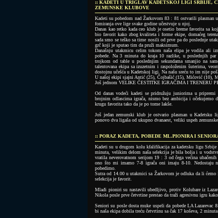
:: KADETI U TRIGLAV KADETSKOJ LIGI SRBIJE, 
ZEMUNSKE KLUBOVE
Kadeti su pobedom nad Žarkovom 83 : 81 ostvarili plasman u K
fomiranja ove lige svake godine učestvuje u njoj.
Danas kao retko kada ceo klub je osetio breme favorita sa koj
bio favorit kako zbog kvaliteta i forme ekipe, domaćeg terena
sada smo se teško sa time nosili od prve pa do poslednje uta
grč koji je sputao tim da pruži maksimum.
Današnju utakmicu celim tokom naša elipa je vodila ali izm
pobede. Na 3 minuta do kraja 10 razlike, u poslednjih par 
trojkom od table u poslednjim sekundama smanjio na samo 
talentovana ekipa sa izuzetnim i raspoloženim šuterima, veoma
dostojnu učešća u Kadetskoj ligi. Na našu sreću to im nije poš
U našoj ekipi sjajni Antić (25), Čojbašić (15), Mićović (10), Ma
Još jednom VELIKE ČESTITKE IGRAČIMA I TRENERU P
Od danas vodeći kadeti se pridružuju juniorima u pripremi z
brojnim odlascima igrača, nismo bez ambicija i očekujemo d
krugu favorita tako da je po tome lakše.
Još jedan zemunski klub je ostvario plasman u Kadetsku l
ponovo dva ligaša od ukupno dvanaest, veliki uspeh zemunske
:: PORAZ KADETA, POBEDE ML.PIONIRA I SENIOR
Kadeti su u drugom kolu kfalifikacija za kadetsku ligu Srbije
minuta, velikim delom naša selekcija je bila bolja i u vods
vratila neverovatnom serijom 19 : 3 od čega većina ubačenih š
ono što mi imamo 7-8 igrača oni imaju 8-10. Nedostaju 
pobedimo.
Sutra od 14.00 u utakmici sa Žarkovom je odluka da li ćemo i
selekcija je favorit.
Mlađi pioniri su nastavili ubedljivo, protiv Kolubare iz Laza
Nikola posle prve četvrtine prestao da traži agresivnu igru ka
Seniori su posle dosta muke uspeli da pobede LA Lazarevac 81
bi naša ekipa dobila treću četvrtinu sa čak 17 koševa, 2 minuta 