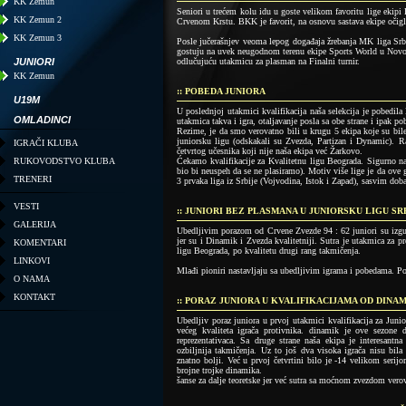
KK Zemun
Seniori u trećem kolu idu u goste velikom favoritu lige ekipi
KK Zemun 2
Crvenom Krstu. BKK je favorit, na osnovu sastava ekipe očigle
KK Zemun 3
Posle jučerašnjev veoma lepog događaja žrebanja MK liga Srb
gostuju na uvek neugodnom terenu ekipe Sports World u Novo
JUNIORI
odlučujuću utakmicu za plasman na Finalni turnir.
KK Zemun
:: POBEDA JUNIORA
U19M
U poslednjoj utakmici kvalifikacija naša selekcija je pobedila
OMLADINCI
utakmica takva i igra, otaljavanje posla sa obe strane i ipak po
Rezime, je da smo verovatno bili u krugu 5 ekipa koje su bile
juniorsku ligu (odskakali su Zvezda, Partizan i Dynamic). Ra
IGRAČI KLUBA
četvrtog učesnika koji nije naša ekipa već Žarkovo.
RUKOVODSTVO KLUBA
Ćekamo kvalifikacije za Kvalitetnu ligu Beograda. Sigurno n
bio bi neuspeh da se ne plasiramo). Motiv više lige je da ove g
TRENERI
3 prvaka liga iz Srbije (Vojvodina, Istok i Zapad), sasvim dob
VESTI
:: JUNIORI BEZ PLASMANA U JUNIORSKU LIGU SR
GALERIJA
Ubedljivim porazom od Crvene Zvezde 94 : 62 juniori su izgub
jer su i Dinamik i Zvezda kvalitetniji. Sutra je utakmica za pr
KOMENTARI
ligu Beograda, po kvalitetu drugi rang takmičenja.
LINKOVI
Mlađi pioniri nastavljaju sa ubedljivim igrama i pobedama. P
O NAMA
KONTAKT
:: PORAZ JUNIORA U KVALIFIKACIJAMA OD DINAMI
Ubedljiv poraz juniora u prvoj utakmici kvalifikacija za Junio
većeg kvaliteta igrača protivnika. dinamik je ove sezone
reprezentativaca. Sa druge strane naša ekipa je interesantna
ozbiljnija takmičenja. Uz to još dva visoka igrača nisu bil
znatno bolji. Već u prvoj četvrtini bilo je -14 velikom serij
brojne trojke dinamika.
šanse za dalje teoretske jer već sutra sa moćnom zvezdom verov