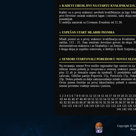
:: KADETI UBEDLJIVI NA STARTU KVALIFIKACIJA
Kadeti su u prvoj utakmici završnih kvalifkkacija za ligu S
prve četvrtine ostatak utakmice lagan i rutinski, naša ekipa mn
ponedeljak.
U nedelju nastavak sa Crvenom Zvezdom od 11.30.
:: USPEŠAN START MLAĐIH PIONIRA
Mlađi pioniri su u prvoj utakmici kvalifikacija za Kvalitetnu
razlike, 113 : 15. Sam rezultato dovoljno govori da ekipa S
destimulativna utakmica i za Skadarliju i za Zemun.
I druga ekipa je uspešno startovala, u derbiju u školi Sutjeska
:: SENIORI STARTOVALI POBEDOM U NOVOJ SEZO
Na otvaranju sezone Prve muške regionalne lige seniori su n
teškom terenu pobeda je izvojevana u stresnoj utakmici posle
plus 12 ali je domaćin uspeo da izjednači. U produžetku na
sačuvala. Odlične partije Popovića 17p, Pavlovića 17p, Voko
23p. Dobra pobeda za dalje samopouzdanje mlade seniorske ek
Ovim putem čestitke na prvoj takmičarskoj pobedi u sezon
sezone povereno vođenje seniora i juniora,
1
2
3
4
5
6
7
8
9
10
11
12
13
14
15
16
17
18
19
20
21
22
23
43
44
45
46
47
48
49
50
51
52
53
54
55
56
57
58
59
60
61
81
82
83
84
85
86
87
88
89
90
91
92
93
94
95
96
97
98
99
114
115
116
117
118
119
120
121
122
123
124
125
126
12
141
142
143
14
Copyright © 200
Pow