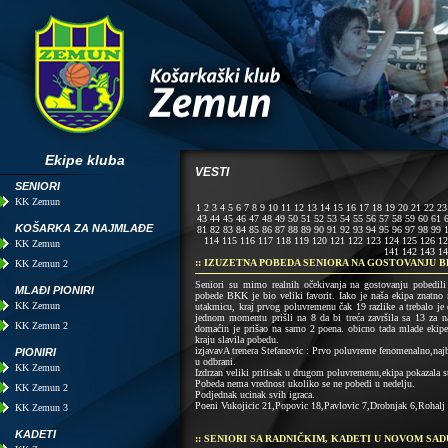
Ekipe kluba
VESTI
SENIORI
KK Zemun
1
2
3
4
5
6
7
8
9
10
11
12
13
14
15
16
17
18
19
20
21
22
23
43
44
45
46
47
48
49
50
51
52
53
54
55
56
57
58
59
60
61
KOŠARKA ZA NAJMLAĐE
81
82
83
84
85
86
87
88
89
90
91
92
93
94
95
96
97
98
99
114
115
116
117
118
119
120
121
122
123
124
125
126
12
KK Zemun
141
142
143
14
:: IZUZETNA POBEDA SENIORA NA GOSTOVANJU
KK Zemun 2
Seniori su mimo realnih očekivanja na gostovanju pobedili
MLAĐI PIONIRI
pobede BKK je bio veliki favorit. Iako je naša ekipa znatno 
KK Zemun
utakmicu, kraj prvog poluvremenu čak 19 razlike a trebalo j
jednom momentu prišli na 8 da bi treća završila sa 13 za na
KK Zemun 2
domaćin je prišao na samo 2 poena. obicno tada mlade ekip
kraju slavila pobedu.
izjavavA trenera Stefanovic : Prvo poluvreme fenomenalno,najbo
PIONIRI
u odbrani.
KK Zemun
Izdrzan veliki pritisak u drugom poluvremenu,ekipa pokazala s
Pobeda nema vrednost ukoliko se ne pobedi u nedelju.
KK Zemun 2
Podjednak ucinak svih igraca.
Poeni Vukojicic 21,Popovic 18,Pavlovic 7,Drobnjak 6,Rohalj 
KK Zemun 3
KADETI
:: SENIORI SA RADNIČKIM, KADETI U NOVOM SAD